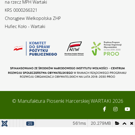
na rzecz MPH Wartaki
KRS 0000266321
Chorągiew Wielkopolska ZHP
Hufiec Koło - Wartaki
© Manufaktura Piosenki Harcerskiej WARTAKI 2026
561ms
20.279MB
25